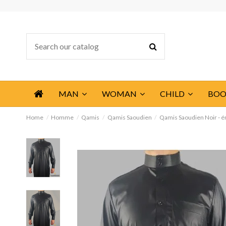
MAN
WOMAN
CHILD
BOO
Home
Homme
Qamis
Qamis Saoudien
Qamis Saoudien Noir - ém