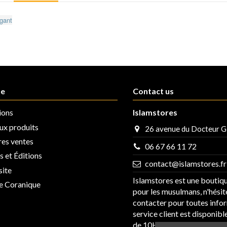
égant
ue
Contact us
ions
Islamstores
x produits
26 avenue du Docteur G
res ventes
06 67 66 11 72
 et Éditions
contact@islamstores.fr
site
Islamstores est une boutiq
se Coranique
pour les musulmans, n'hésit
contacter pour toutes info
service client est disponib
de 10H à 19H.