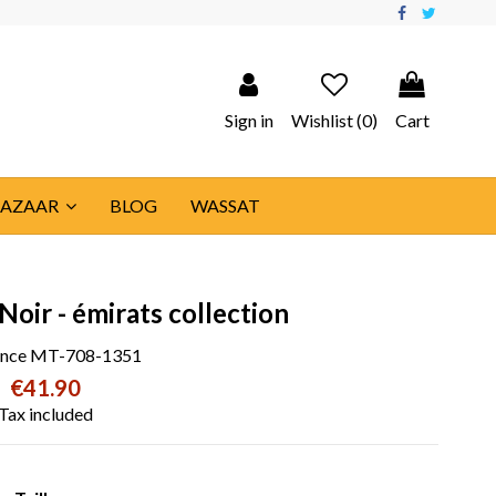
Sign in
Wishlist (
0
)
Cart
BAZAAR
BLOG
WASSAT
oir - émirats collection
ence
MT-708-1351
€41.90
Tax included