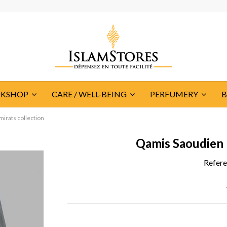
KSHOP
CARE / WELL-BEING
PERFUMERY
irats collection
Qamis Saoudien N
Refer