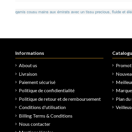
qamis cousu mains aux émirats avec un tissu precious, fluide et él
Informations
Catalog
About us
Promot
Livraison
Nouveau
Paiement sécurisé
Meilleu
Politique de confidientialité
Marques
Politique de retour et de remboursement
Plan du 
Conditions d'utilisation
Veilleu
Billing Terms & Conditions
Nous contacter