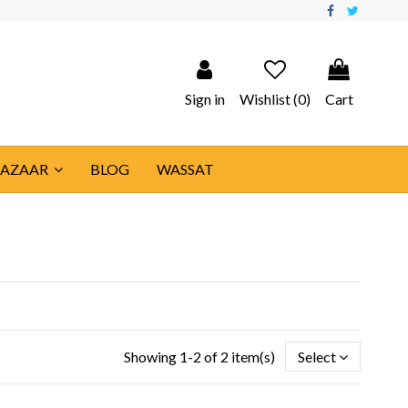
Sign in
Wishlist (
0
)
Cart
BAZAAR
BLOG
WASSAT
Showing 1-2 of 2 item(s)
Select