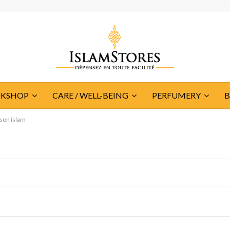
KSHOP
CARE / WELL-BEING
PERFUMERY
son islam