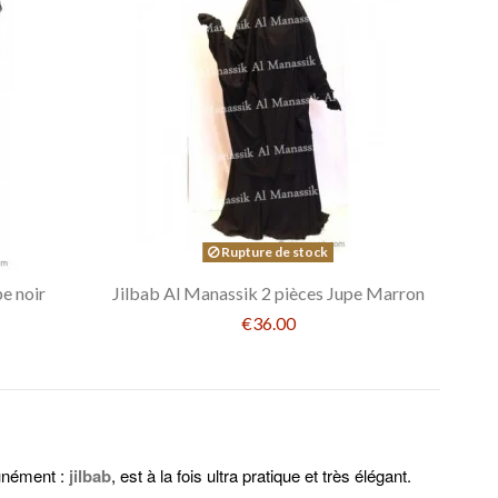
Rupture de stock
pe noir
Jilbab Al Manassik 2 pièces Jupe Marron
€36.00
unément :
jilbab
,
est à la fois ultra pratique et très élégant.