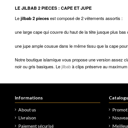
LE JILBAB 2 PIECES : CAPE ET JUPE
Le
jilbab 2 pieces
est composé de 2 vêtements assortis :
une large cape qui couvre du haut de la tête jusque plus bas
une jupe ample cousue dans le même tissu que la cape pour 
Notre boutique islamique vous propose une version assez class
noir ou gris basiques. Le
jilbab
à clips préserve au maximum la
Informations
Catalog
About us
Promot
Livraison
Nouveau
Paiement sécurisé
Meilleu