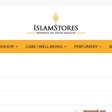
KSHOP
CARE / WELL-BEING
PERFUMERY