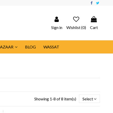
Sign in
Wishlist (
0
)
Cart
BAZAAR
BLOG
WASSAT
Showing 1-8 of 8 item(s)
Select