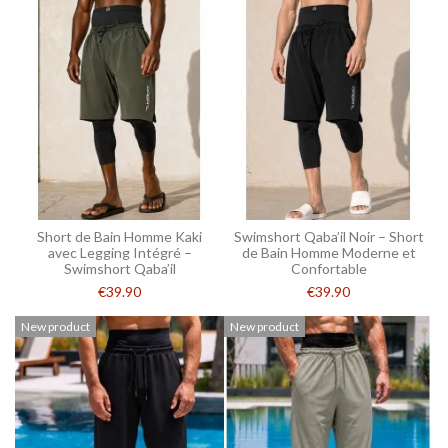
Short de Bain Homme Kaki
Swimshort Qaba’il Noir – Short
avec Legging Intégré –
de Bain Homme Moderne et
Swimshort Qaba’il
Confortable
€39.90
€39.90
New product
New product