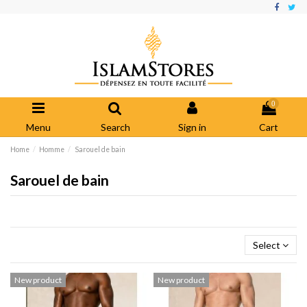
0
Menu
Search
Sign in
Cart
Home
Homme
Sarouel de bain
Sarouel de bain
Select
New product
New product