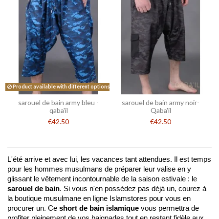
Product available with different options
sarouel de bain army bleu -
sarouel de bain army noir-
qaba'il
Qaba'il
€42.50
€42.50
L'été arrive et avec lui, les vacances tant attendues. Il est temps 
pour les hommes musulmans de préparer leur valise en y 
glissant le vêtement incontournable de la saison estivale : le 
sarouel de bain
. Si vous n'en possédez pas déjà un, courez à 
la boutique musulmane en ligne Islamstores pour vous en 
procurer un. Ce 
short de bain islamique 
vous permettra de 
profiter pleinement de vos baignades tout en restant fidèle aux 