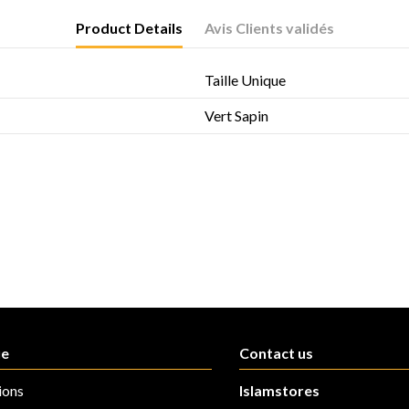
Product Details
Avis Clients validés
Taille Unique
Vert Sapin
ue
Contact us
ions
Islamstores