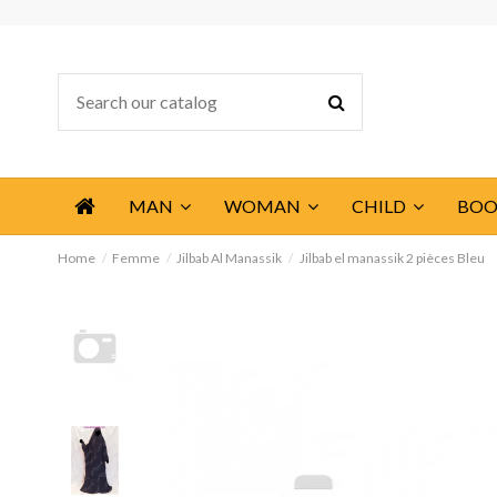
MAN
WOMAN
CHILD
BOO
Home
Femme
Jilbab Al Manassik
Jilbab el manassik 2 pièces Bleu