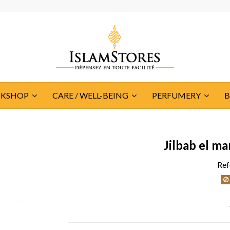
KSHOP
CARE / WELL-BEING
PERFUMERY
Jilbab el ma
Ref