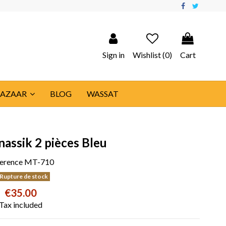
Sign in
Wishlist (
0
)
Cart
BAZAAR
BLOG
WASSAT
nassik 2 pièces Bleu
erence
MT-710
Rupture de stock
€35.00
Tax included