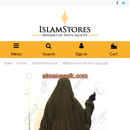
0
Menu
Search
Sign in
Cart
Home
Femme
Jilbab Al Manassik
Jilbab al manassik vert sapin jupe