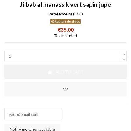
Jilbab al manassik vert sapin jupe
Reference
MT-713
Rupture de stock
€35.00
Tax included
ADD TO CART