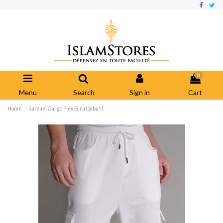
0
Menu
Search
Sign in
Cart
Home
Sarouel Cargo Flex Ecru Qaba'il