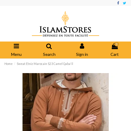
0
Menu
Search
Sign in
Cart
Home
Sweat Etniz Marocain S23 Camel Qaba'il