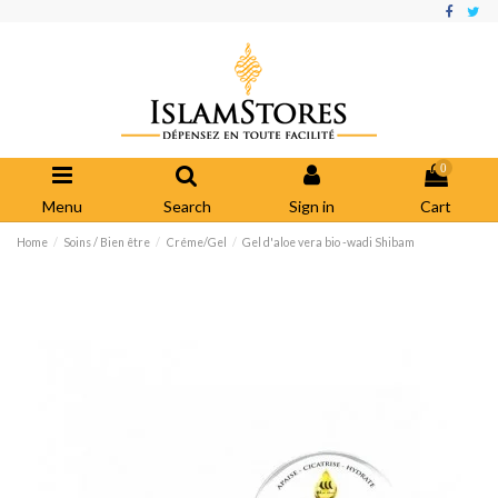
0
Menu
Search
Sign in
Cart
Home
Soins / Bien être
Créme/Gel
Gel d'aloe vera bio -wadi Shibam