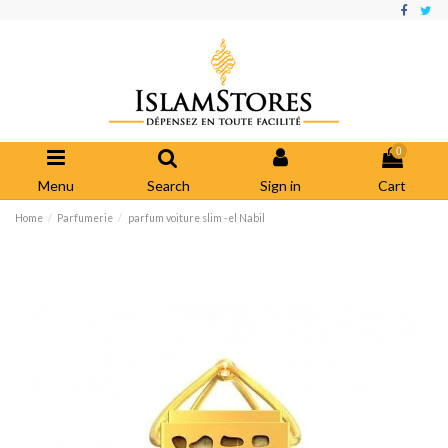
0
Menu
Search
Sign in
Cart
Home
Parfumerie
parfum voiture slim -el Nabil