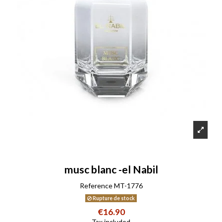
musc blanc -el Nabil
Reference
MT-1776
Rupture de stock
€16.90
Tax included