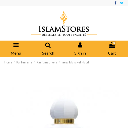
0
Menu
Search
Sign in
Cart
Home
Parfumerie
Parfums divers
musc blanc -el Nabil