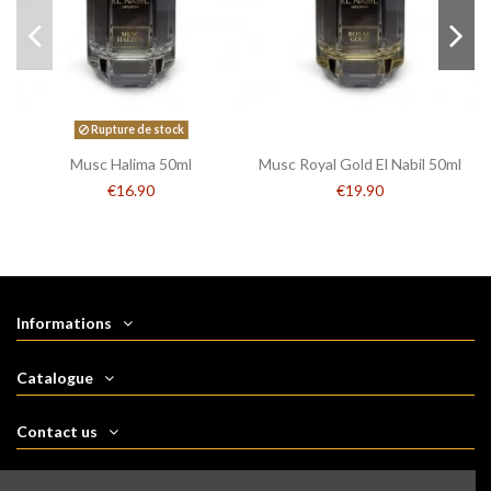
Rupture de stock
Musc Halima 50ml
Musc Royal Gold El Nabil 50ml
€16.90
€19.90
Informations
Catalogue
Contact us
Follow us