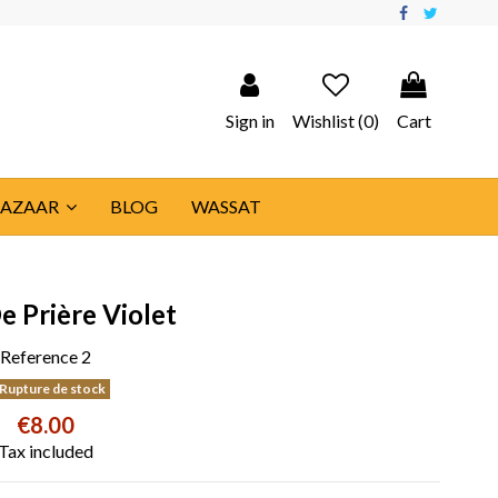
Sign in
Wishlist (
0
)
Cart
BAZAAR
BLOG
WASSAT
e Prière Violet
Reference
2
Rupture de stock
€8.00
Tax included