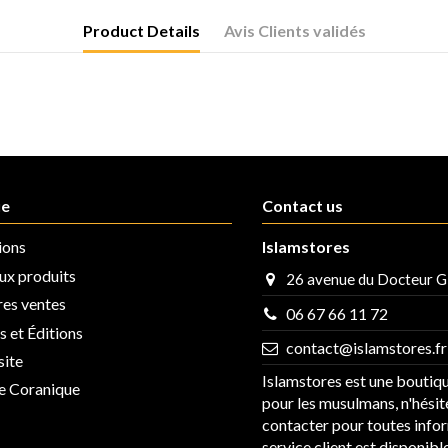
Product Details
Avis Clients validés
ue
Contact us
ions
Islamstores
x produits
26 avenue du Docteur G
res ventes
06 67 66 11 72
 et Éditions
contact@islamstores.fr
site
Islamstores est une boutiq
se Coranique
pour les musulmans, n'hésit
contacter pour toutes info
service client est disponib