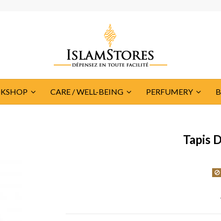
KSHOP
CARE / WELL-BEING
PERFUMERY
Tapis D