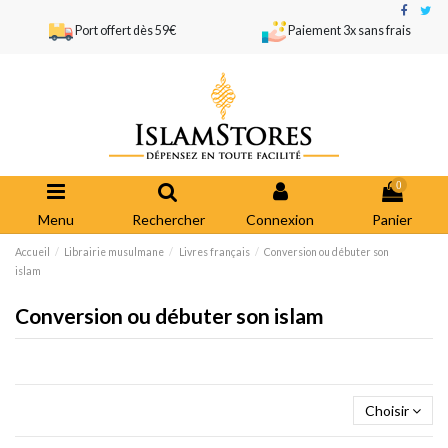
Port offert dès 59€
Paiement 3x sans frais
0
Menu
Rechercher
Connexion
Panier
Accueil
Librairie musulmane
Livres français
Conversion ou débuter son
islam
Conversion ou débuter son islam
Choisir