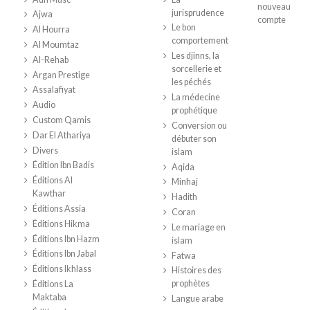
nouveau
jurisprudence
Ajwa
compte
Le bon
Al Hourra
comportement
Al Moumtaz
Les djinns, la
Al-Rehab
sorcellerie et
Argan Prestige
les péchés
Assalafiyat
La médecine
Audio
prophétique
Custom Qamis
Conversion ou
Dar El Athariya
débuter son
Divers
islam
Édition Ibn Badis
Aqida
Éditions Al
Minhaj
Kawthar
Hadith
Éditions Assia
Coran
Éditions Hikma
Le mariage en
Éditions Ibn Hazm
islam
Éditions Ibn Jabal
Fatwa
Éditions Ikhlass
Histoires des
prophètes
Éditions La
Maktaba
Langue arabe