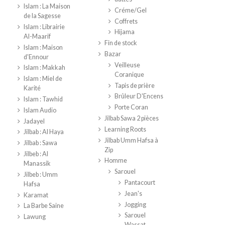
Islam : La Maison
Créme/Gel
de la Sagesse
Coffrets
Islam : Librairie
Hijama
Al-Maarif
Fin de stock
Islam : Maison
Bazar
d'Ennour
Veilleuse
Islam : Makkah
Coranique
Islam : Miel de
Tapis de prière
Karité
Brûleur D'Encens
Islam : Tawhid
Porte Coran
Islam Audio
Jilbab Sawa 2 pièces
Jadayel
Learning Roots
Jilbab : Al Haya
Jilbab Umm Hafsa à
Jilbab : Sawa
Zip
Jilbeb : Al
Homme
Manassik
Sarouel
Jilbeb : Umm
Pantacourt
Hafsa
Jean's
Karamat
Jogging
La Barbe Saine
Sarouel
Lawung
Wassat