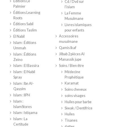
Éditions Le
Cd / Dvd sur
Palmier
l'islam
Éditions Learning
La Femme
Roots
Musulmane
Éditions Sabil
Livres islamiques
pour enfants
Éditions Taslim
Accessoires
El Nabil
musulmane
Islam : Éditions
Qamis Ikaf
Ummah
Jilbab 2 pièces Al
Islam : Éditions
Manassik jupe
Zeino
Soins / Bien être
Islam : El Bassira
Médecine
Islam : El Nabil
Prophétique
Spray
Karamat
Islam : Ibn Al-
Qayyim
Soins cheveux
Islam : IIPH
soins visages
Islam :
Huiles pour barbe
IslamStores
Siwak / Dentifrice
Islam : Istiqama
Huiles
Islam : La
Tisanes
Certitude
dattes