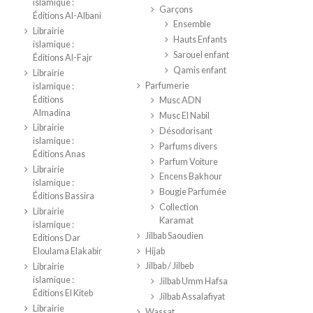
islamique :
Garçons
Éditions Al-Albani
Ensemble
Librairie
Hauts Enfants
islamique :
Sarouel enfant
Éditions Al-Fajr
Qamis enfant
Librairie
Parfumerie
islamique :
Éditions
Musc ADN
Almadina
Musc El Nabil
Librairie
Désodorisant
islamique :
Parfums divers
Éditions Anas
Parfum Voiture
Librairie
Encens Bakhour
islamique :
Bougie Parfumée
Éditions Bassira
Collection
Librairie
Karamat
islamique :
Jilbab Saoudien
Editions Dar
Hijab
Eloulama Elakabir
Jilbab / Jilbeb
Librairie
islamique :
Jilbab Umm Hafsa
Éditions El Kiteb
Jilbab Assalafiyat
Librairie
Wassat