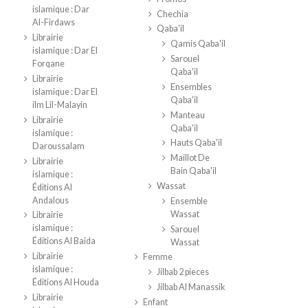
islamique : Dar
Chechia
Al-Firdaws
Qaba'il
Librairie
Qamis Qaba'il
islamique : Dar El
Sarouel
Forqane
Qaba'il
Librairie
Ensembles
islamique : Dar El
Qaba'il
ilm Lil-Malayin
Manteau
Librairie
Qaba'il
islamique :
Hauts Qaba'il
Daroussalam
Maillot De
Librairie
Bain Qaba'il
islamique :
Wassat
Éditions Al
Andalous
Ensemble
Wassat
Librairie
islamique :
Sarouel
Éditions Al Baida
Wassat
Librairie
Femme
islamique :
Jilbab 2 pieces
Éditions Al Houda
Jilbab Al Manassik
Librairie
Enfant