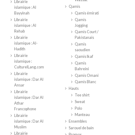
Librairie
Qamis
islamique : Al
Bayyinah
Qamis émirati
Librairie
Qamis
islamique : Al
Jogging
Rehab
Qamis Court /
Librairie
Pakistanais
islamique : Al-
Qamis
Hadith
saoudien
LIbrairie
Qamis Ikaf
islamique :
Qamis
CulturelLang.com
Bahreini
Librairie
Qamis Omani
islamique : Dar Al
Qamis Blanc
Ansar
Hauts
Librairie
Tee shirt
islamique : Dar Al
Sweat
Athar
Polo
Francophone
Manteau
Librairie
islamique : Dar Al
Ensembles
Muslim
Sarouel de bain
Librairie
Promos