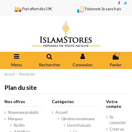
Port offert dès 59€
Paiement 3x sans frais
0
Menu
Rechercher
Connexion
Panier
Accueil
Plan du site
Plan du site
Nos offres
Catégories
Votre
compte
Nouveaux produits
Accueil
Se
Marques
Librairie musulmane
connecter
Na3im
Livres français
Créer un
Adn Musc
La