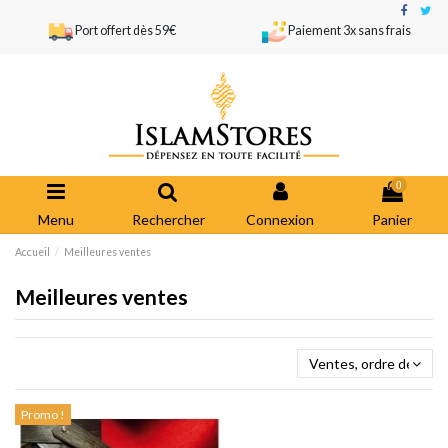
Port offert dès 59€
Paiement 3x sans frais
0
Menu
Rechercher
Connexion
Panier
Accueil
Meilleures ventes
Meilleures ventes
Ventes, ordre décrois
Promo !