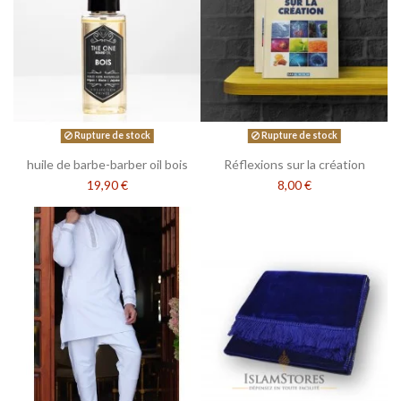
Rupture de stock
Rupture de stock
huile de barbe-barber oil bois
Réflexions sur la création
19,90 €
8,00 €