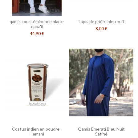
qamis court éminence blanc-
Tapis de prière bleu nuit
qaba'il
8,00 €
44,90 €
Costus indien en poudre -
Qamis Emerati Bleu Nuit
Hemani
Satiné