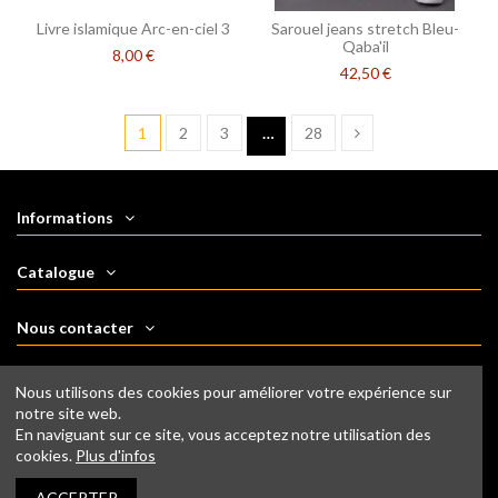
Livre islamique Arc-en-ciel 3
Sarouel jeans stretch Bleu-
Qaba'il
8,00 €
42,50 €
1
2
3
…
28
Informations
Catalogue
Nous contacter
Nous suivre
Nous utilisons des cookies pour améliorer votre expérience sur
notre site web.
En naviguant sur ce site, vous acceptez notre utilisation des
Newsletter
cookies.
Plus d'infos
ACCEPTER