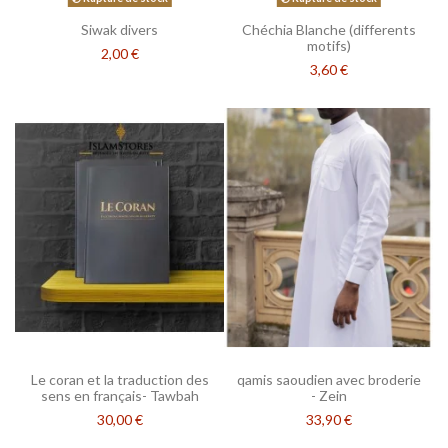
Siwak divers
Chéchia Blanche (differents
motifs)
2,00 €
3,60 €
Le coran et la traduction des
qamis saoudien avec broderie
sens en français- Tawbah
- Zein
30,00 €
33,90 €