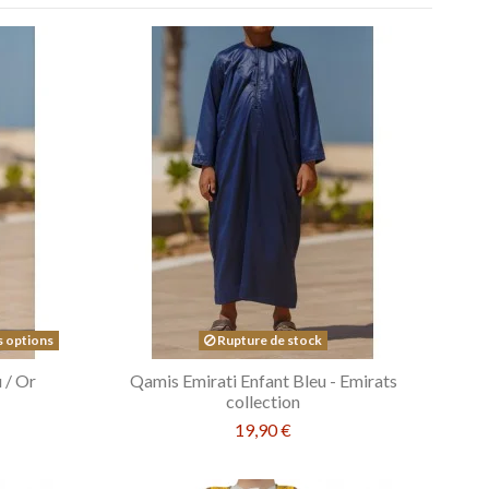
s options
Rupture de stock
 / Or
Qamis Emirati Enfant Bleu - Emirats
collection
19,90 €