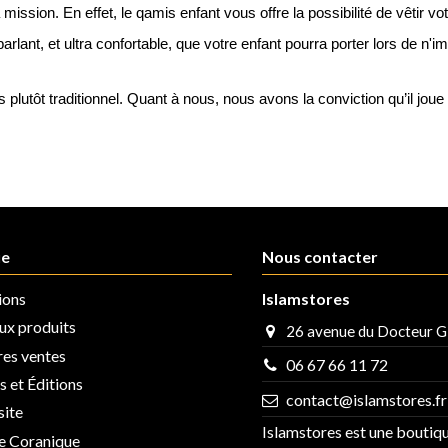
 mission. En effet, le qamis enfant vous offre la possibilité de vêti
rlant, et ultra confortable, que votre enfant pourra porter lors de n'
 plutôt traditionnel. Quant à nous, nous avons la conviction qu’il jou
ue
Nous contacter
ions
Islamstores
x produits
26 avenue du Docteur G
res ventes
06 67 66 11 72
 et Éditions
contact@islamstores.fr
site
Islamstores est une boutiq
se Coranique