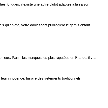
es longues, il existe une autre plutôt adaptée à la saison 
s qu'en été, votre adolescent privilégiera le qamis enfant 
Les parents ont l'opportunité d'assortir leur propre tenue vestimentaire à celle de leur enfant, histoire d'établir un style familial harmonieux. Parmi les marques les plus réputées en France, il y a 
leur innocence. Inspiré des vêtements traditionnels 