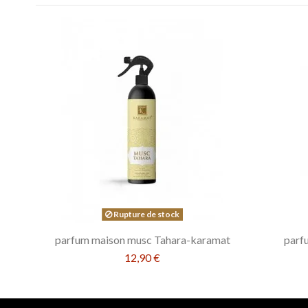
Rupture de stock
parfum maison musc Tahara-karamat
parf
12,90 €