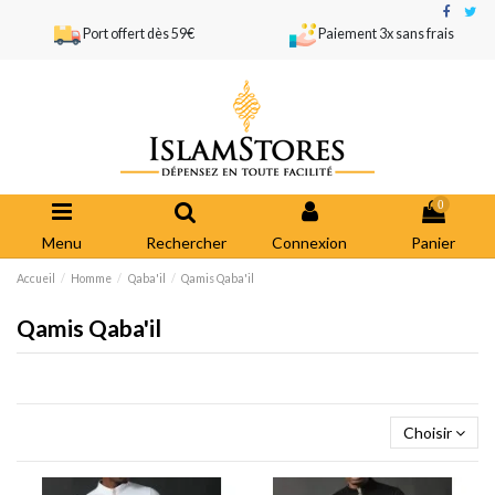
Port offert dès 59€
Paiement 3x sans frais
0
Menu
Rechercher
Connexion
Panier
Accueil
Homme
Qaba'il
Qamis Qaba'il
Qamis Qaba'il
Choisir