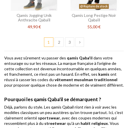
Rupture de stock
Qamis Jogging Unik
Qamis Long Pestige Noir
Anthracite Qaba'il
Qaba'il
49,90 €
55,00 €
1
2
3
Vous avez sûrement vu passer des
qamis Qaba'il
dans votre
entourage ou sur les réseaux. La marque française à l'origine de
cette collection est devenue incontournable en quelques années,
et franchement, ce n'est pas un hasard. En effet, ses
kamis
ont
réussi à casser les codes du
vêtement musulman traditionnel
pour proposer quelque chose de moderne et de vraiment différent.
Pourquoi les qamis Qaba'il se démarquent ?
Déjà, parlons du style. Les qamis Qabail n'ont rien à voir avec les
modèles classiques un peu austères qu'on trouve partout. Ici, c'est
clairement orienté
sportswear
, avec des coupes modernes qui
ressemblent plus à du
streetwear
qu'à un
habit religieux
. Vous