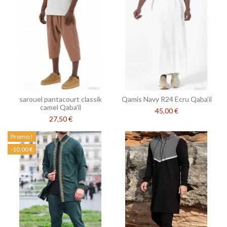
sarouel pantacourt classik
Qamis Navy R24 Ecru Qaba'il
camel Qaba'il
45,00 €
27,50 €
Promo !
-10,00 €