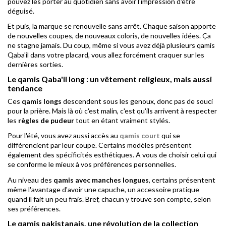
pouvez les porter au quotidien sans avoir l'impression d'être
déguisé.
Et puis, la marque se renouvelle sans arrêt. Chaque saison apporte
de nouvelles coupes, de nouveaux coloris, de nouvelles idées. Ça
ne stagne jamais. Du coup, même si vous avez déjà plusieurs qamis
Qaba'il dans votre placard, vous allez forcément craquer sur les
dernières sorties.
Le qamis Qaba'il long : un vêtement religieux, mais aussi
tendance
Ces
qamis longs
descendent sous les genoux, donc pas de souci
pour la prière. Mais là où c'est malin, c'est qu'ils arrivent à respecter
les
règles de pudeur
tout en étant vraiment stylés.
Pour l'été, vous avez aussi accès au
qamis court
qui se
différencient par leur coupe. Certains modèles présentent
également des spécificités esthétiques. A vous de choisir celui qui
se conforme le mieux à vos préférences personnelles.
Au niveau des
qamis avec manches longues
, certains présentent
même l'avantage d'avoir une capuche, un accessoire pratique
quand il fait un peu frais. Bref, chacun y trouve son compte, selon
ses préférences.
Le qamis pakistanais, une révolution de la collection