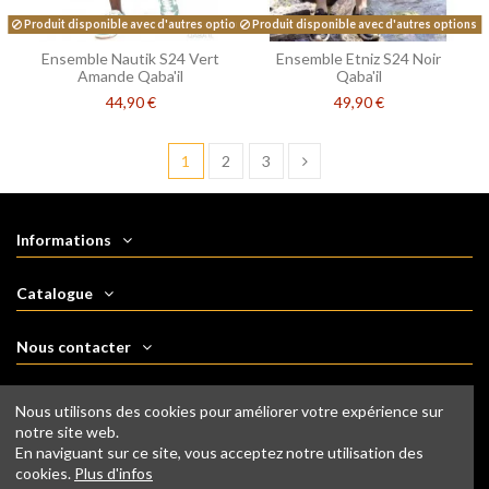
Produit disponible avec d'autres options
Produit disponible avec d'autres options
Ensemble Nautik S24 Vert
Ensemble Etniz S24 Noir
Amande Qaba'il
Qaba'il
44,90 €
49,90 €
1
2
3
Informations
Catalogue
Nous contacter
Nous suivre
Nous utilisons des cookies pour améliorer votre expérience sur
notre site web.
En naviguant sur ce site, vous acceptez notre utilisation des
Newsletter
cookies.
Plus d'infos