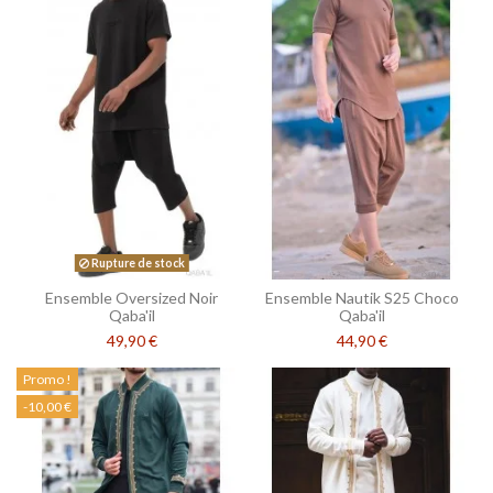
Rupture de stock
Ensemble Oversized Noir
Ensemble Nautik S25 Choco
Qaba'il
Qaba'il
49,90 €
44,90 €
Promo !
-10,00 €